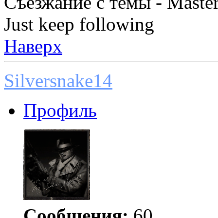
Съезжание с темы - Master
Just keep following
Наверх
Silversnake14
Профиль
Сообщения:
60